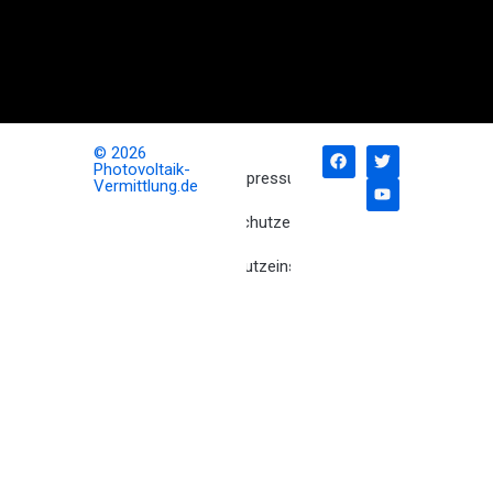
ins
Dunkel
der
Photovoltaik-
Nachrichten!
© 2026
Photovoltaik-
Impressum
Vermittlung.de
Datenschutzerklärung
Datenschutzeinstellungen