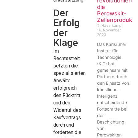
revolutioniert
die
Der
Perowskit-
Zellenprodukti
Erfolg
T. Haverkamp
der
16. November
2023
Klage
Das Karlsruher
Institut für
Im
Technologie
Rechtsstreit
(KIT) hat
setzten die
gemeinsam mit
spezialisierten
Partnern durch
Anwälte
den Einsatz von
erfolgreich
künstlicher
den Rücktritt
Intelligenz
entscheidende
und den
Fortschritte bei
Widerruf des
der
Kaufvertrags
Beschichtung
durch und
von
forderten die
Perowskiten