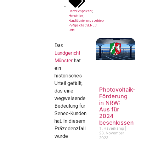
Batteriespeicher
,
Hersteller
,
Konditionierungsbetrieb
,
PV-Speicher
,
SENEC
,
Urteil
Das
Landgericht
Münster
hat
ein
historisches
Urteil gefällt,
Photovoltaik-
das eine
Förderung
wegweisende
in NRW:
Bedeutung für
Aus für
Senec-Kunden
2024
hat. In diesem
beschlossen
Präzedenzfall
T. Haverkamp
23. November
wurde
2023