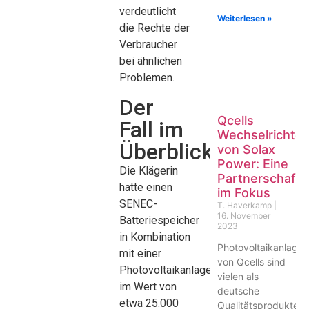
verdeutlicht
Weiterlesen »
die Rechte der
Verbraucher
bei ähnlichen
Problemen.
Der
Qcells
Fall im
Wechselrichter
Überblick
von Solax
Power: Eine
Die Klägerin
Partnerschaft
hatte einen
im Fokus
SENEC-
T. Haverkamp
16. November
Batteriespeicher
2023
in Kombination
Photovoltaikanlage
mit einer
von Qcells sind
Photovoltaikanlage
vielen als
im Wert von
deutsche
etwa 25.000
Qualitätsprodukte