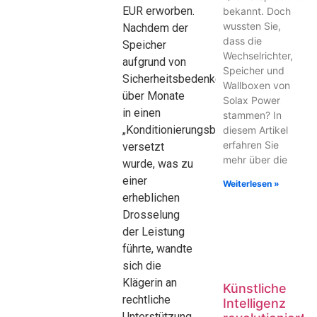
EUR erworben.
bekannt. Doch
wussten Sie,
Nachdem der
dass die
Speicher
Wechselrichter,
aufgrund von
Speicher und
Sicherheitsbedenken
Wallboxen von
über Monate
Solax Power
in einen
stammen? In
„Konditionierungsbetrieb“
diesem Artikel
erfahren Sie
versetzt
mehr über die
wurde, was zu
einer
Weiterlesen »
erheblichen
Drosselung
der Leistung
führte, wandte
sich die
Klägerin an
Künstliche
rechtliche
Intelligenz
Unterstützung.