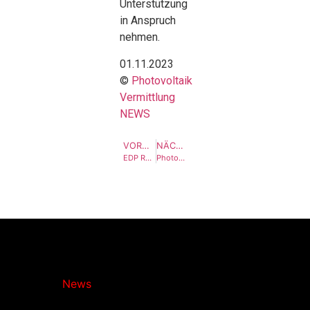
Unterstützung
in Anspruch
nehmen.
01.11.2023
©
Photovoltaik
Vermittlung
NEWS
VORHERIGER BEITRAG
NÄCHSTER BEITRAG
EDP Renewables steigert Nettogewinn
Photovoltaik für die Leichenhalle im Münsterland
Photovoltaik-
Vermittlung.de
News
bringt
Licht