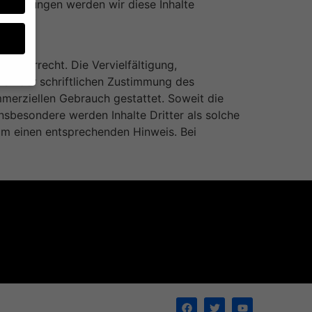
erletzungen werden wir diese Inhalte
rheberrecht. Die Vervielfältigung,
fen der schriftlichen Zustimmung des
ommerziellen Gebrauch gestattet. Soweit die
sten
Insbesondere werden Inhalte Dritter als solche
ten.
um einen entsprechenden Hinweis. Bei
nige
Ihre
erden
ng
e,
onen
Ihre