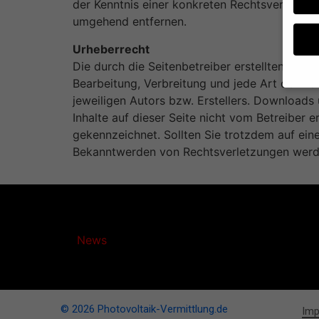
der Kenntnis einer konkreten Rechtsverletzu
umgehend entfernen.
Urheberrecht
Die durch die Seitenbetreiber erstellten Inha
Bearbeitung, Verbreitung und jede Art der V
jeweiligen Autors bzw. Erstellers. Downloads 
Wenn 
Inhalte auf dieser Seite nicht vom Betreiber 
geben
gekennzeichnet. Sollten Sie trotzdem auf ei
Wir v
Bekanntwerden von Rechtsverletzungen werde
von i
Erfah
(z. B
Anzei
Ihrer
dass 
Photovoltaik-Vermittlung.de
News
bringt Licht ins
der W
Dunkel der Photovoltaik-
Hier 
Nachrichten!
Einwi
anzei
Al
© 2026
Photovoltaik-Vermittlung.de
Im