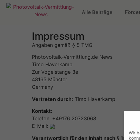
Alle Beiträge
Förde
Impressum
Angaben gemäß § 5 TMG
Photovoltaik-Vermittlung.de News
Timo Haverkamp
Zur Vogelstange 3e
48165 Münster
Germany
Vertreten durch:
Timo Haverkamp
Kontakt:
Telefon: +49176 20723068
E-Mail:
Wir b
Verantwortlich für den Inhalt nach § 18 Abs.
könn