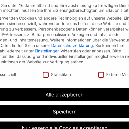
Sie unter 16 Jahre alt sind und Ihre Zustimmung zu freiwilligen Dien
 möchten, müssen Sie Ihre Erziehungsberechtigten um Erlaubnis bit
erwenden Cookies und andere Technologien auf unserer Website. Ei
hnen sind essenziell, während andere uns helfen, diese Website und 
rung zu verbessern.
Personenbezogene Daten können verarbeitet w
. IP-Adressen), z. B. für personalisierte Anzeigen und Inhalte oder
gen- und Inhaltsmessung.
Weitere Informationen über die Verwendu
 Daten finden Sie in unserer
Datenschutzerklärung
.
Sie können Ihre
iten Dritter, auf deren Inhalte wir keinen Einfluss haben. 
hl jederzeit unter
Einstellungen
widerrufen oder anpassen.
Bitte
ten Sie, dass aufgrund individueller Einstellungen möglicherweise ni
der verlinkten Seiten ist stets der jeweilige Anbieter oder
Funktionen der Website zur Verfügung stehen.
erlinkung auf mögliche Rechtsverstöße überprüft. Rechtswi
schutzeinstellungen
nhaltliche Kontrolle der verlinkten Seiten ist jedoch ohne 
ssenziell
Statistiken
Externe Me
sverletzungen werden wir derartige Links umgehend entfe
Alle akzeptieren
Sorgfalt erstellt. Für die Richtigkeit, Vollständigkeit und A
 wir gemäß § 7 Abs.1 TMG für eigene Inhalte auf diesen Se
als Diensteanbieter jedoch nicht verpflichtet, übermittelt
Speichern
 die auf eine rechtswidrige Tätigkeit hinweisen. Verpflic
nen Gesetzen bleiben hiervon unberührt. Eine diesbezüglic
Nur essenzielle Cookies akzeptieren