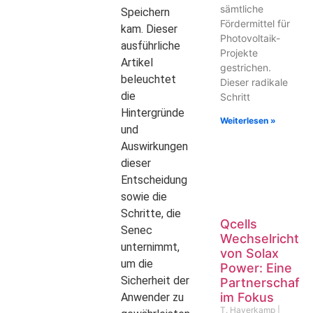
sämtliche
Speichern
Fördermittel für
kam. Dieser
Photovoltaik-
ausführliche
Projekte
Artikel
gestrichen.
beleuchtet
Dieser radikale
die
Schritt
Hintergründe
Weiterlesen »
und
Auswirkungen
dieser
Entscheidung
sowie die
Schritte, die
Qcells
Senec
Wechselrichter
unternimmt,
von Solax
um die
Power: Eine
Sicherheit der
Partnerschaft
im Fokus
Anwender zu
T. Haverkamp