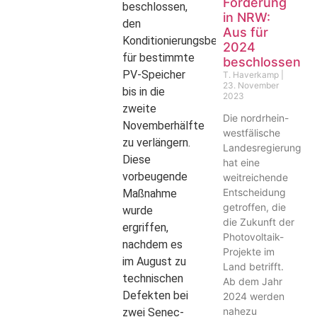
Förderung
beschlossen,
in NRW:
den
Aus für
Konditionierungsbetrieb
2024
für bestimmte
beschlossen
PV-Speicher
T. Haverkamp
23. November
bis in die
2023
zweite
Die nordrhein-
Novemberhälfte
westfälische
zu verlängern.
Landesregierung
Diese
hat eine
vorbeugende
weitreichende
Entscheidung
Maßnahme
getroffen, die
wurde
die Zukunft der
ergriffen,
Photovoltaik-
nachdem es
Projekte im
im August zu
Land betrifft.
technischen
Ab dem Jahr
Defekten bei
2024 werden
nahezu
zwei Senec-