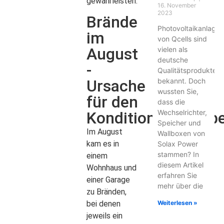
gewährleisten.
16. November
2023
Brände
Photovoltaikanlage
im
von Qcells sind
August
vielen als
deutsche
-
Qualitätsprodukte
bekannt. Doch
Ursache
wussten Sie,
für den
dass die
Wechselrichter,
Konditionierungsbe
Speicher und
Im August
Wallboxen von
kam es in
Solax Power
stammen? In
einem
diesem Artikel
Wohnhaus und
erfahren Sie
einer Garage
mehr über die
zu Bränden,
Weiterlesen »
bei denen
jeweils ein