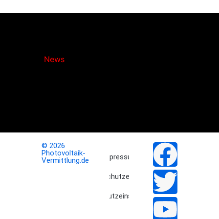
Photovoltaik-
Vermittlung.de
News
bringt
Licht
ins
Dunkel
der
Photovoltaik-
Nachrichten!
© 2026
Photovoltaik-
Impressum
Vermittlung.de
Datenschutzerklärung
Datenschutzeinstellungen