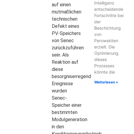
Intelligenz
auf einen
entscheidende
mutmaßlichen
Fortschritte bei
technischen
der
Defekt eines
Beschichtung
PV-Speichers
von
von Senec
Perowskiten
erzielt. Die
zurückzuführen
Optimierung
sein. Als
dieses
Reaktion auf
Prozesses
diese
könnte die
besorgniserregenden
Weiterlesen »
Ereignisse
wurden
Senec-
Speicher einer
bestimmten
Modulgeneration
in den
Konditionierungsbetrieb