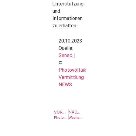
Unterstützung
und
Informationen
zu erhalten.
20.10.2023
Quelle:
Senec
|
©
Photovoltaik
Vermittlung
NEWS
VORHERIGER BEITRAG
NÄCHSTER BEITRAG
Photovoltaik-Vermittlung.de: Ihr Partner für die MaStR-Eintragungen
Wechselrichter-Einschränkung gelöst: Eine Innovation vom Fraunhofer Institut und Siemens