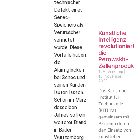
technischer
Defekt eines
Senec-
Speichers als
Verursacher
Künstliche
Intelligenz
vermutet
revolutioniert
wurde. Diese
die
Vorfälle haben
Perowskit-
die
Zellenprodukti
Alarmglocken
T. Haverkamp
16. November
bei Senec und
2023
seinen Kunden
Das Karlsruher
läuten lassen.
Institut für
Schon im März
Technologie
desselben
(KIT) hat
Jahres soll ein
gemeinsam mit
weiterer Brand
Partnern durch
in Baden-
den Einsatz von
künstlicher
Württemberg