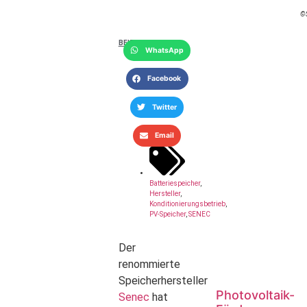
©
BEITRAG TEILEN
WhatsApp
Facebook
Twitter
Email
Batteriespeicher
,
Hersteller
,
Konditionierungsbetrieb
,
PV-Speicher
,
SENEC
Der
renommierte
Speicherhersteller
Photovoltaik-
Senec
hat