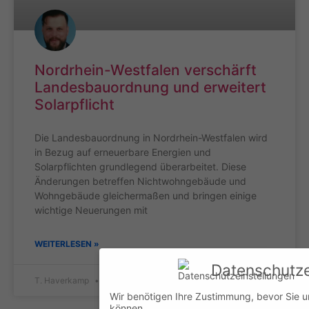
Nordrhein-Westfalen verschärft
Landesbauordnung und erweitert
Solarpflicht
Die Landesbauordnung in Nordrhein-Westfalen wird
in Bezug auf erneuerbare Energien und
Solarpflichten grundlegend überarbeitet. Diese
Änderungen betreffen Nichtwohngebäude und
Wohngebäude gleichermaßen und bringen einige
wichtige Neuerungen mit
WEITERLESEN »
Datenschutze
T. Haverkamp
30. Oktober 2023
Wir benötigen Ihre Zustimmung, bevor Sie 
können.