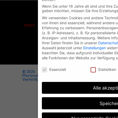
Wenn Sie unter 16 Jahre alt sind und Ihre Z
geben möchten, müssen Sie Ihre Erziehungsb
Photovoltaik-
Wir verwenden Cookies und andere Technolo
Vermittlung.de
von ihnen sind essenziell, während andere u
News
Erfahrung zu verbessern.
Personenbezogene
bringt
(z. B. IP-Adressen), z. B. für personalisiert
Licht
ins
Anzeigen- und Inhaltsmessung.
Weitere Inf
Dunkel
Ihrer Daten finden Sie in unserer
Datenschut
der
Auswahl jederzeit unter
Einstellungen
widerr
Photovoltaik-
beachten Sie, dass aufgrund individueller E
Nachrichten!
alle Funktionen der Website zur Verfügung s
Datenschutzeinstellungen
Essenziell
Statistiken
© 2026
Photovoltaik-
Impressum
Vermittlung.de
Alle akzept
Datenschutzerklärung
Datenschutzeinstellungen
Speiche