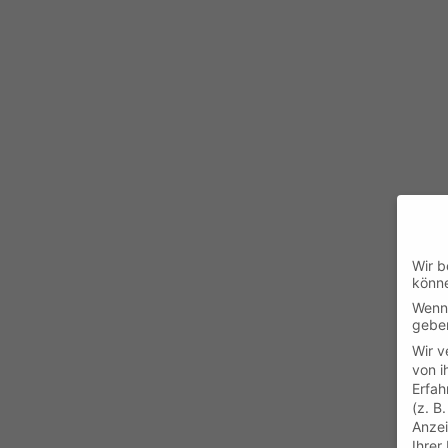
Wir b
könn
Wenn 
geben
Wir v
von i
Erfah
(z. B
Anzei
Ihrer