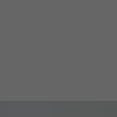
sten
ten.
nige
Ihre
erden
ng
e,
onen
Ihre
Zurück
freie