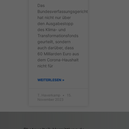
Wenn 
Das
geben
Bundesverfassungsgericht
Wir v
hat nicht nur über
von i
den Ausgabestopp
Erfah
(z. B
des Klima- und
Anzei
Transformationsfonds
Ihrer
geurteilt, sondern
dass 
auch darüber, dass
der W
60 Milliarden Euro aus
Hier 
dem Corona-Haushalt
Einwi
nicht für
anzei
Al
WEITERLESEN »
Nu
T. Haverkamp
15.
November 2023
Daten
Ess
Esse
Funkt