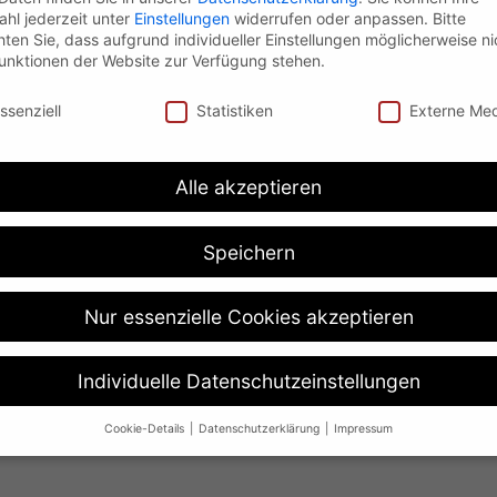
hl jederzeit unter
Einstellungen
widerrufen oder anpassen.
Bitte
ten Sie, dass aufgrund individueller Einstellungen möglicherweise ni
Funktionen der Website zur Verfügung stehen.
schutzeinstellungen
 News
ssenziell
Statistiken
Externe Me
Alle akzeptieren
Speichern
Nur essenzielle Cookies akzeptieren
Individuelle Datenschutzeinstellungen
Cookie-Details
Datenschutzerklärung
Impressum
Datenschutzeinstellungen