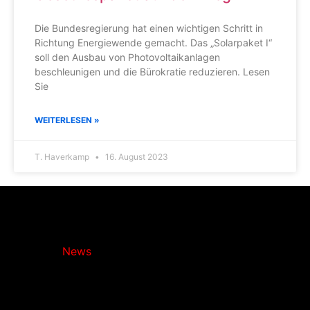
Die Bundesregierung hat einen wichtigen Schritt in
Richtung Energiewende gemacht. Das „Solarpaket I“
soll den Ausbau von Photovoltaikanlagen
beschleunigen und die Bürokratie reduzieren. Lesen
Sie
WEITERLESEN »
T. Haverkamp
16. August 2023
Photovoltaik-
Vermittlung.de
News
bringt
Licht
ins
Dunkel
der